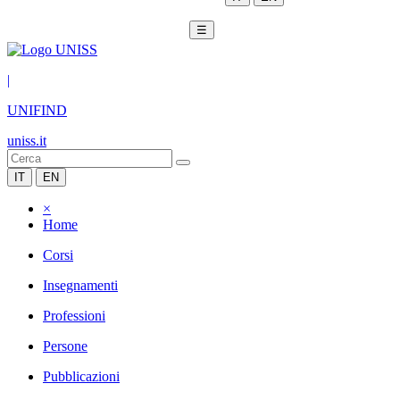
☰
|
UNIFIND
uniss.it
IT
EN
×
Home
Corsi
Insegnamenti
Professioni
Persone
Pubblicazioni