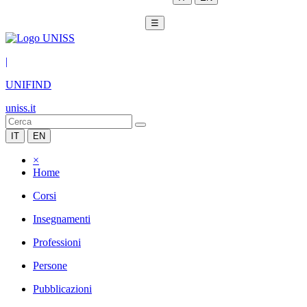
☰
|
UNIFIND
uniss.it
IT
EN
×
Home
Corsi
Insegnamenti
Professioni
Persone
Pubblicazioni