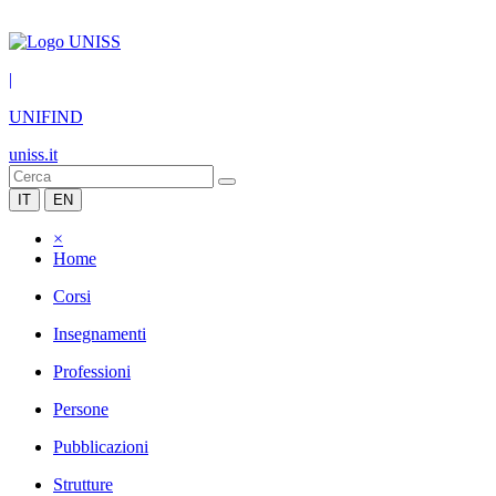
|
UNIFIND
uniss.it
IT
EN
×
Home
Corsi
Insegnamenti
Professioni
Persone
Pubblicazioni
Strutture