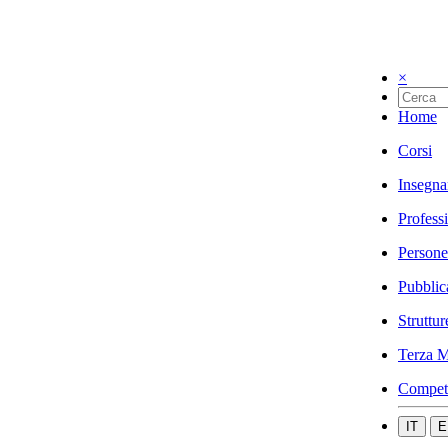
×
Home
Corsi
Insegna
Profess
Persone
Pubblic
Struttur
Terza M
Compet
IT
E