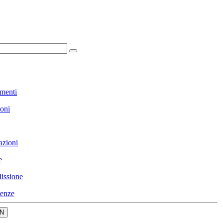
menti
ioni
azioni
e
issione
enze
N