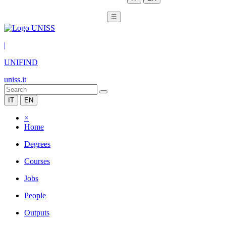
☰
|
UNIFIND
uniss.it
IT
EN
×
Home
Degrees
Courses
Jobs
People
Outputs