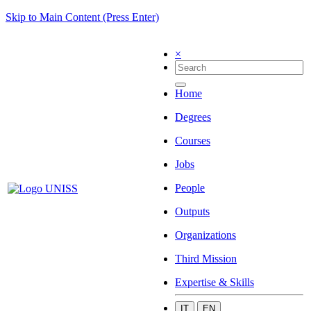
Skip to Main Content (Press Enter)
×
Home
Degrees
Courses
Jobs
People
Outputs
Organizations
Third Mission
Expertise & Skills
IT
EN