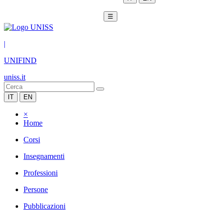
☰
|
UNIFIND
uniss.it
IT
EN
×
Home
Corsi
Insegnamenti
Professioni
Persone
Pubblicazioni