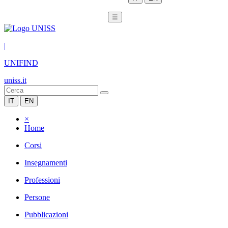
☰
|
UNIFIND
uniss.it
IT
EN
×
Home
Corsi
Insegnamenti
Professioni
Persone
Pubblicazioni