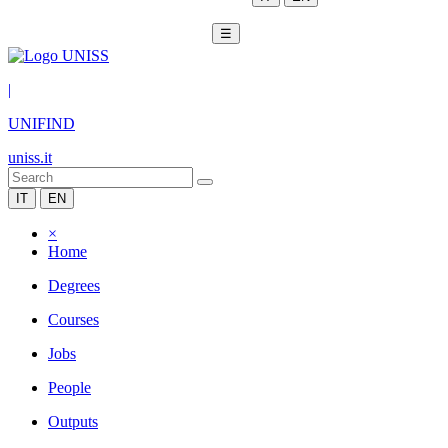
☰
|
UNIFIND
uniss.it
IT
EN
×
Home
Degrees
Courses
Jobs
People
Outputs