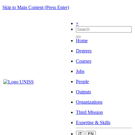
Skip to Main Content (Press Enter)
×
Home
Degrees
Courses
Jobs
People
Outputs
Organizations
Third Mission
Expertise & Skills
IT
EN