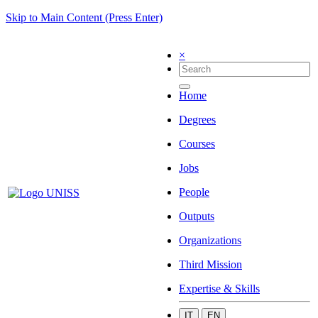
Skip to Main Content (Press Enter)
×
Home
Degrees
Courses
Jobs
People
Outputs
Organizations
Third Mission
Expertise & Skills
IT
EN