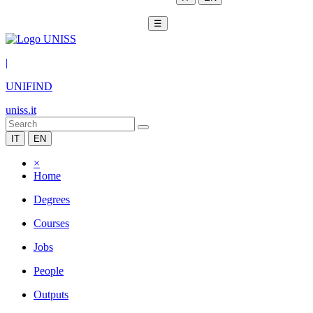
☰
|
UNIFIND
uniss.it
IT
EN
×
Home
Degrees
Courses
Jobs
People
Outputs