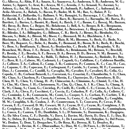
G.; Allocca, A.; Altin, P. A.; Amato, A.; Ananyeva, A.; Anderson, S. B.; Anderson, W. G.;
Antier, S.; Appert, S.; Arai, K.; Araya, M. C.; Areeda, J. S.; Arnaud, N.; Ascenzi, S.;
Ashton, G.; Ast, M.; Aston, S. M.; Astone, P.; Aufmuth, P.; Aulbert, C.; Aultoneal, K.;
Avila-Alvarez, A.; Babak, S.; Bacon, P.; Bader, M. K. M.; Bae, S.; Baker, P. T.;
Baldaccini, F.; Ballardin, G.; Ballmer, S. W.; Banagiri, S.; Barayoga, J. C.; Barclay, S.
E.; Barish, B. C.; Barker, D.; Barone, F.; Barr, B.; Barsotti, L.; Barsuglia, M.; Barta, D.;
Bartlett, J.; Bartos, I.; Bassiri, R.; Basti, A.; Batch, J. C.; Baune, C.; Bawaj, M.; Bazzan,
M.; Becsy, B.; Beer, C.; Bejger, M.; Belahcene, I.; Bell, A. S.; Berger, B. K.; Bergmann,
G.; Berry, C. P. L.; Bersanetti, D.; Bertolini, A.; Betzwieser, J.; Bhagwat, S.; Bhandare,
R.; Bilenko, I. A.; Billingsley, G.; Billman, C. R.; Birch, J.; Birney, R.; Birnholtz, O.;
Biscans, S.; Bisht, A.; Bitossi, M.; Biwer, C.; Bizouard, M. A.; Blackburn, J. K.;
Blackman, J.; Blair, C. D.; Blair, D. G.; Blair, R. M.; Bloemen, S.; Bock, O.; Bode, N.;
Boer, M.; Bogaert, G.; Bohe, A.; Bondu, F.; Bonnand, R.; Boom, B. A.; Bork, R.; Boschi,
V.; Bose, S.; Bouffanais, Y.; Bozzi, A.; Bradaschia, C.; Brady, P. R.; Braginsky, V. B.;
Branchesi, M.; Brau, J. E.; Briant, T.; Brillet, A.; Brinkmann, M.; Brisson, V.; Brockill,
P.; Broida, J. E.; Brooks, A. F.; Brown, D. A.; Brown, D. D.; Brown, N. M.; Brunett, S.;
Buchanan, C. C.; Buikema, A.; Bulik, T.; Bulten, H. J.; Buonanno, A.; Buskulic, D.; Buy,
C.; Byer, R. L.; Cabero, M.; Cadonati, L.; Cagnoli, G.; Cahillane, C.; Calderon Bustillo,
J.; Callister, T. A.; Calloni, E.; Camp, J. B.; Canizares, P.; Cannon, K. C.; Cao, H.; Cao,
J.; Capano, C. D.; Capocasa, E.; Carbognani, F.; Caride, S.; Carney, M. F.; Casanueva
Diaz, J.; Casentini, C.; Caudill, S.; Cavaglia, M.; Cavalier, F.; Cavalieri, R.; Cella, G.;
Cepeda, C. B.; Cerboni Baiardi, L.; Cerretani, G.; Cesarini, E.; Chamberlin, S. J.; Chan,
M.; Chao, S.; Charlton, P.; Chassande-Mottin, E.; Chatterjee, D.; Cheeseboro, B. D.;
Chen, H. Y.; Chen, Y.; Cheng, H. -P.; Chincarini, A.; Chiummo, A.; Chmiel, T.; Cho, H.
S.; Cho, M.; Chow, J. H.; Christensen, N.; Chu, Q.; Chua, A. J. K.; Chua, S.; Chung, A.
K. W.; Chung, S.; Ciani, G.; Ciecielag, P.; Ciolfi, R.; Cirelli, C. E.; Cirone, A.; Clara, F.;
Clark, J. A.; Cleva, F.; Cocchieri, C.; Coccia, E.; Cohadon, P. -F.; Colla, A.; Collette, C.
G.; Cominsky, L. R.; Constancio, M.; Conti, L.; Cooper, S. J.; Corban, P.; Corbitt, T. R.;
Corley, K. R.; Cornish, N.; Corsi, A.; Cortese, S.; Costa, C. A.; Coughlin, E.; Coughlin,
M. W.; Coughlin, S. B.; Coulon, J. -P.; Countryman, S. T.; Couvares, P.; Covas, P. B.;
Cowan, E. E.; Coward, D. M.; Cowart, M. J.; Coyne, D. C.; Coyne, R.; Creighton, J. D.
E.; Creighton, T. D.; Cripe, J.; Crowder, S. G.; Cullen, T. J.; Cumming, A.; Cunningham,
L.; Cuoco, E.; Canton, T. D.; Danilishin, S. L.; D'Antonio, S.; Danzmann, K.; Dasgupta,
A.; Da Silva Costa, C. F.; Dattilo, V.; Dave, I.; Davier, M.; Davis, D.; Daw, E. J.; Day, B.;
De, S.; Debra, D.; Deelman, E.; Degallaix, J.; De Laurentis, M.; Deleglise, S.; Del Pozzo,
W.; Denker, T.; Dent, T.; Dergachev, V.; De Rosa, R.; Derosa, R. T.; Desalvo, R.;
Devenson, J.; Devine, R. C.; Dhurandhar, S.; Diaz, M. C.; Di Fiore, L.; Di Girolamo, T.;