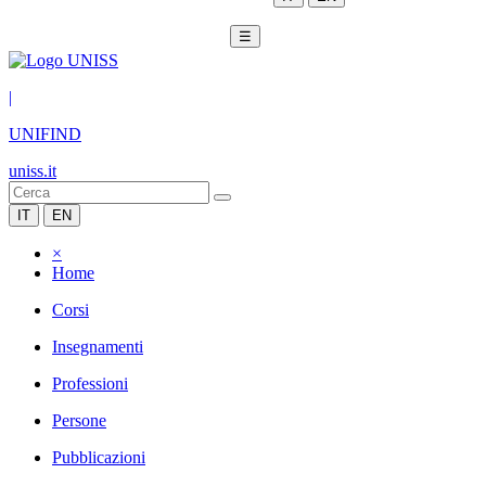
☰
|
UNIFIND
uniss.it
IT
EN
×
Home
Corsi
Insegnamenti
Professioni
Persone
Pubblicazioni