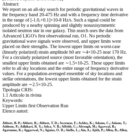
Abstract:
We report on an all-sky search for periodic gravitational waves in
the frequency band 20-475 Hz and with a frequency time derivative
in the range of [-1.0,+0.1]×10-8 Hz/s. Such a signal could be
produced by a nearby spinning and slightly nonaxisymmetric
isolated neutron star in our galaxy. This search uses the data from
Advanced LIGO's first observational run, O1. No periodic
gravitational wave signals were observed, and upper limits were
placed on their strengths. The lowest upper limits on worst-case
(linearly polarized) strain amplitude h0 are ∼4×10-25 near 170 Hz.
For a circularly polarized source (most favorable orientation), the
smallest upper limits obtained are ∼1.5×10-25. These upper limits
refer to all sky locations and the entire range of frequency derivative
values. For a population-averaged ensemble of sky locations and
stellar orientations, the lowest upper limits obtained for the strain
amplitude are ∼2.5×10-25.
Tipologia CRIS:
1.1 Articolo in rivista
Keywords:
Upper Limits first Observation Run
Elenco autori:
Abbott, B. P.; Abbott, R.; Abbott, T. D.; Acernese, F.; Ackley, K.; Adams, C.; Adams, T.;
Addesso, P.; Adhikari, R. X.; Adya, V. B.; Affeldt, C.; Afrough, M.; Agarwal, B.;
Agatsuma, K.; Aggarwal, N.; Aguiar, O. D.; Aiello, L.; Ain, A.; Ajith, P.; Allen, B.; Allen,