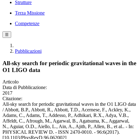
Strutture
Terza Missione
Competenze
☰
Pubblicazioni
All-sky search for periodic gravitational waves in the
O1 LIGO data
Articolo
Data di Pubblicazione:
2017
Citazione:
All-sky search for periodic gravitational waves in the O1 LIGO data
/ Abbott, B.P., Abbott, R., Abbott, T.D., Acernese, F., Ackley, K.,
Adams, C., Adams, T., Addesso, P., Adhikari, R.X., Adya, V.B.,
Affeldt, C., Afrough, M., Agarwal, B., Agatsuma, K., Aggarwal,
N., Aguiar, O.D., Aiello, L., Ain, A., Ajith, P., Allen, B., et al.. - In:
PHYSICAL REVIEW D. - ISSN 2470-0010. - 96:6(2017).
[10.1103/PhysRevD.96.062002]