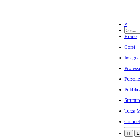
×
Home
Corsi
Insegna
Profess
Persone
Pubblic
Struttur
Terza M
Compet
IT
E