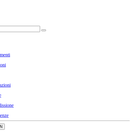
menti
ioni
azioni
e
issione
enze
N