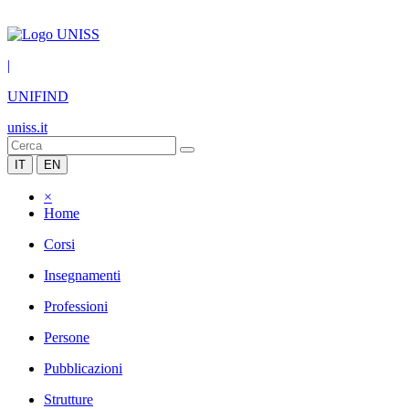
|
UNIFIND
uniss.it
IT
EN
×
Home
Corsi
Insegnamenti
Professioni
Persone
Pubblicazioni
Strutture