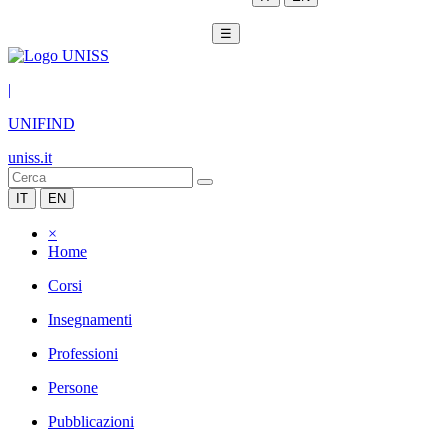
☰
|
UNIFIND
uniss.it
IT
EN
×
Home
Corsi
Insegnamenti
Professioni
Persone
Pubblicazioni