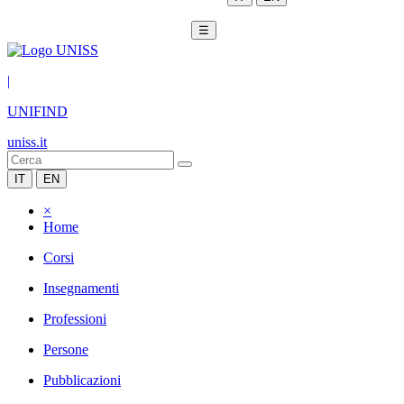
☰
|
UNIFIND
uniss.it
IT
EN
×
Home
Corsi
Insegnamenti
Professioni
Persone
Pubblicazioni