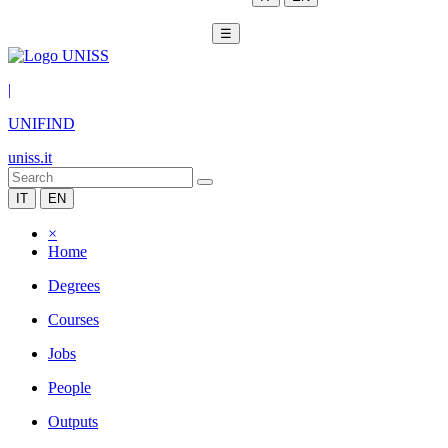
☰
|
UNIFIND
uniss.it
IT
EN
×
Home
Degrees
Courses
Jobs
People
Outputs