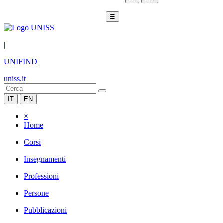
☰
|
UNIFIND
uniss.it
IT
EN
×
Home
Corsi
Insegnamenti
Professioni
Persone
Pubblicazioni