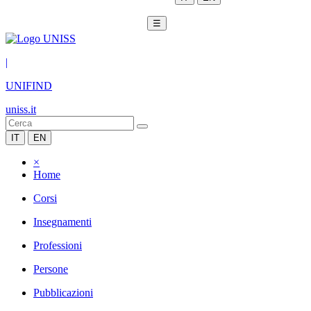
☰
|
UNIFIND
uniss.it
IT
EN
×
Home
Corsi
Insegnamenti
Professioni
Persone
Pubblicazioni