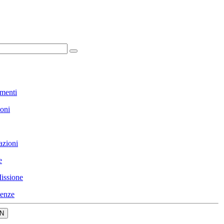
menti
ioni
azioni
e
issione
enze
N