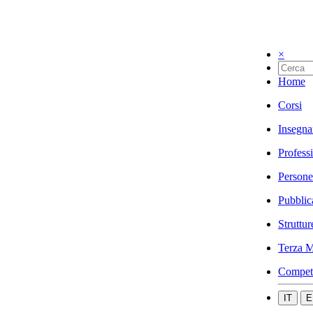
×
Home
Corsi
Insegna
Profess
Persone
Pubblic
Struttur
Terza M
Compet
IT
E