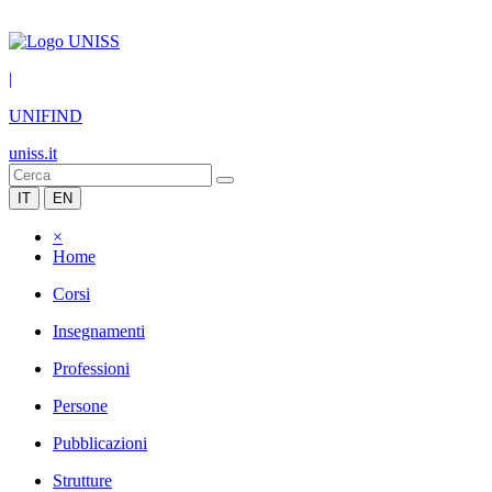
|
UNIFIND
uniss.it
IT
EN
×
Home
Corsi
Insegnamenti
Professioni
Persone
Pubblicazioni
Strutture