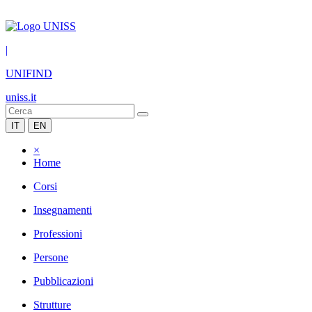
|
UNIFIND
uniss.it
IT
EN
×
Home
Corsi
Insegnamenti
Professioni
Persone
Pubblicazioni
Strutture