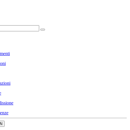
menti
ioni
azioni
e
issione
enze
N