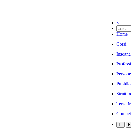
×
Home
Corsi
Insegna
Profess
Persone
Pubblic
Struttur
Terza M
Compet
IT
E