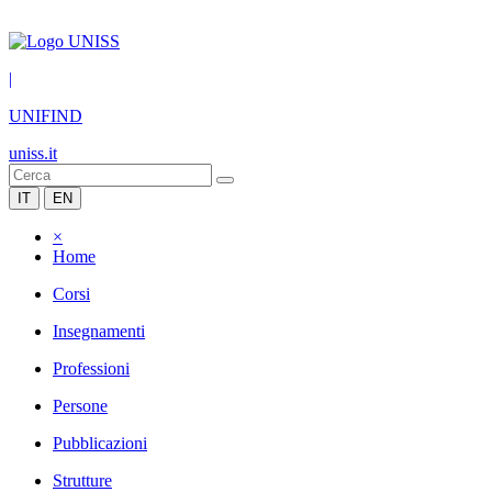
|
UNIFIND
uniss.it
IT
EN
×
Home
Corsi
Insegnamenti
Professioni
Persone
Pubblicazioni
Strutture