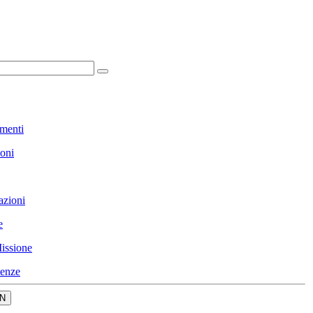
menti
ioni
azioni
e
issione
enze
N