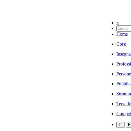
×
Home
Corsi
Insegna
Profess
Persone
Pubblic
Struttur
Terza M
Compet
IT
E