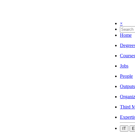
×
Home
Degree
Course
Jobs
People
Outputs
Organiz
Third M
Experti
IT
E