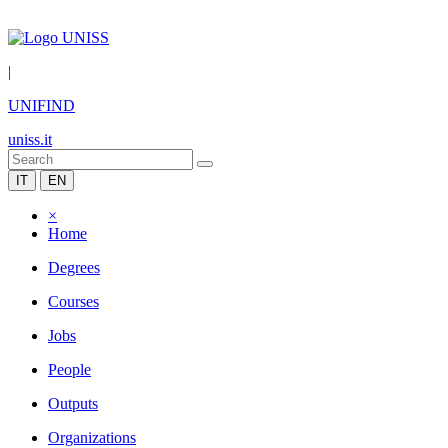
|
UNIFIND
uniss.it
IT
EN
×
Home
Degrees
Courses
Jobs
People
Outputs
Organizations