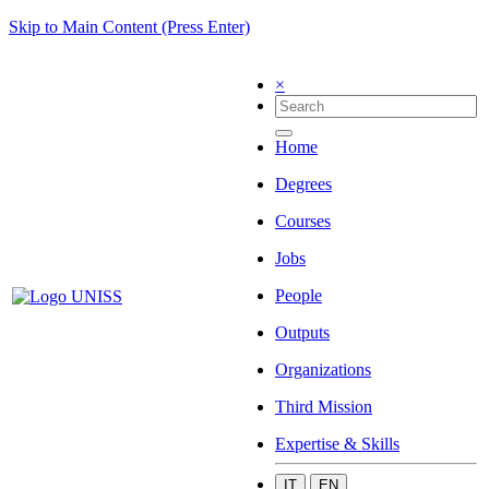
Skip to Main Content (Press Enter)
×
Home
Degrees
Courses
Jobs
People
Outputs
Organizations
Third Mission
Expertise & Skills
IT
EN