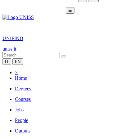
☰
|
UNIFIND
uniss.it
IT
EN
×
Home
Degrees
Courses
Jobs
People
Outputs