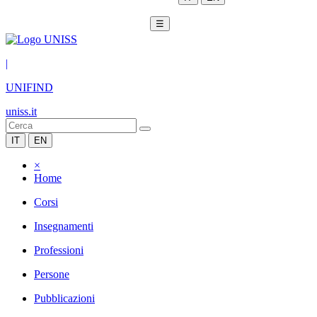
☰
|
UNIFIND
uniss.it
IT
EN
×
Home
Corsi
Insegnamenti
Professioni
Persone
Pubblicazioni