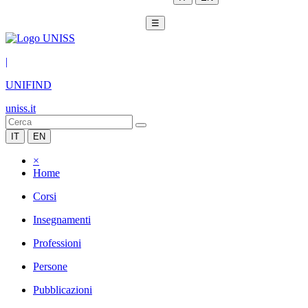
☰
|
UNIFIND
uniss.it
IT
EN
×
Home
Corsi
Insegnamenti
Professioni
Persone
Pubblicazioni