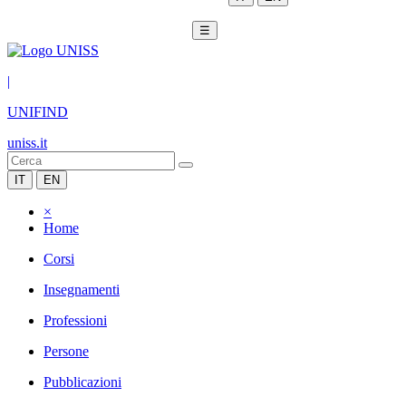
☰
|
UNIFIND
uniss.it
IT
EN
×
Home
Corsi
Insegnamenti
Professioni
Persone
Pubblicazioni