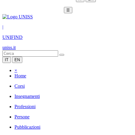
☰
|
UNIFIND
uniss.it
IT
EN
×
Home
Corsi
Insegnamenti
Professioni
Persone
Pubblicazioni