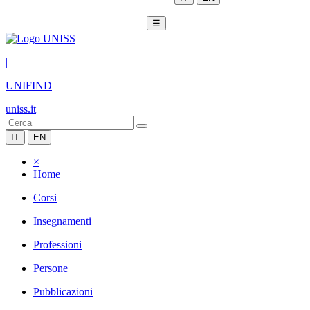
☰
|
UNIFIND
uniss.it
IT
EN
×
Home
Corsi
Insegnamenti
Professioni
Persone
Pubblicazioni