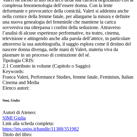
complessa fenomenologia dell’essere donna. Con la lente
deformante e provocatrice della comicità, Valeri si addentra anche
nella cornice della femme fatale, per allargarne la misura e definire
una nuova genealogia del femminile che mantiene la carica
sovversiva ma oltrepassa i confini della seduzione. Attraverso
l’analisi di alcune esperienze performative, tra teatro, cinema,
televisione e attingendo anche alla parola dell’attrice, in particolare
attraverso la sua autobiografia, il saggio esplora come il destino del
nascere donna divenga, nelle mani di Valeri, materia viva da
plasmare in un processo di costruzione del sé.
Tipologia CRIS:
2.1 Contributo in volume (Capitolo o Saggio)
Keywords:
Franca Valeri, Performance Studies, femme fatale, Feminism, Italian
Cinema and Media
Elenco autori:
Simi, Giulia
Autori di Ateneo:
SIMI Giulia
Link alla scheda completa:
https://iris.uniss.it/handle/11388/351982
Titolo del libro: