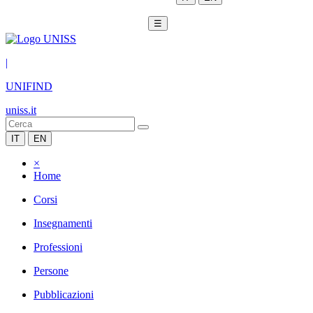
☰
|
UNIFIND
uniss.it
IT
EN
×
Home
Corsi
Insegnamenti
Professioni
Persone
Pubblicazioni