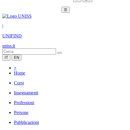
☰
|
UNIFIND
uniss.it
IT
EN
×
Home
Corsi
Insegnamenti
Professioni
Persone
Pubblicazioni