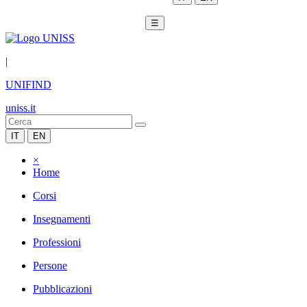
☰
|
UNIFIND
uniss.it
IT
EN
×
Home
Corsi
Insegnamenti
Professioni
Persone
Pubblicazioni