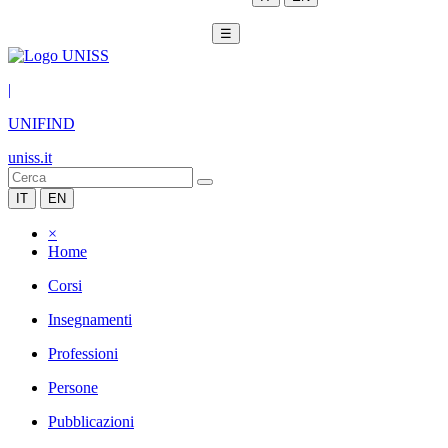
☰
|
UNIFIND
uniss.it
IT
EN
×
Home
Corsi
Insegnamenti
Professioni
Persone
Pubblicazioni