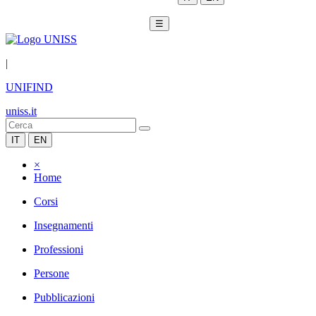
☰
|
UNIFIND
uniss.it
IT
EN
×
Home
Corsi
Insegnamenti
Professioni
Persone
Pubblicazioni