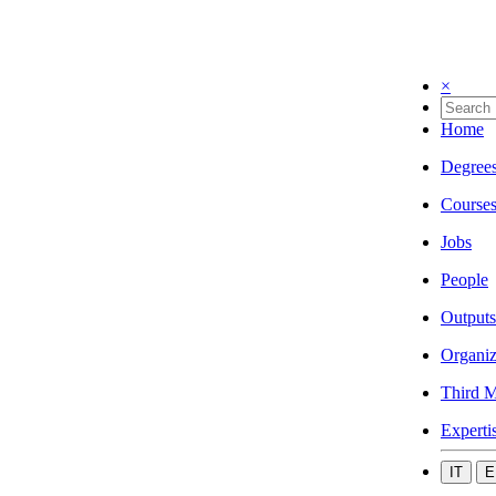
×
Home
Degree
Course
Jobs
People
Outputs
Organiz
Third M
Experti
IT
E