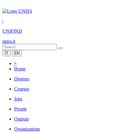
|
UNIFIND
uniss.it
IT
EN
×
Home
Degrees
Courses
Jobs
People
Outputs
Organizations