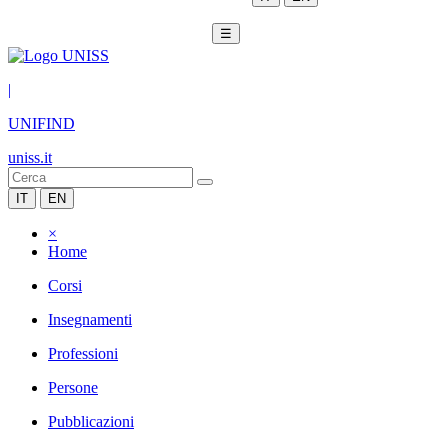
☰
|
UNIFIND
uniss.it
IT
EN
×
Home
Corsi
Insegnamenti
Professioni
Persone
Pubblicazioni