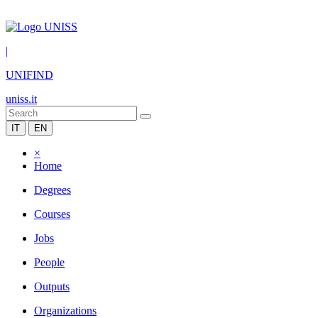
|
UNIFIND
uniss.it
IT
EN
×
Home
Degrees
Courses
Jobs
People
Outputs
Organizations