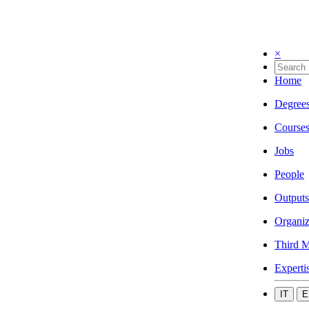
×
Home
Degree
Course
Jobs
People
Outputs
Organiz
Third M
Experti
IT
E