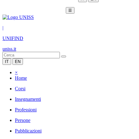
☰
|
UNIFIND
uniss.it
IT
EN
×
Home
Corsi
Insegnamenti
Professioni
Persone
Pubblicazioni