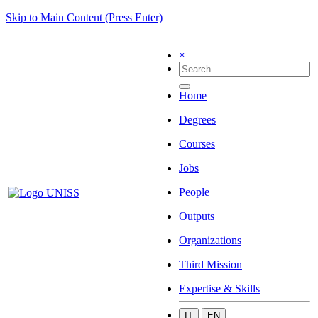
Skip to Main Content (Press Enter)
×
Home
Degrees
Courses
Jobs
People
Outputs
Organizations
Third Mission
Expertise & Skills
IT
EN