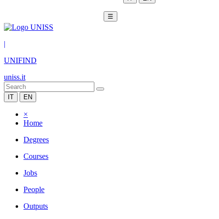
☰
|
UNIFIND
uniss.it
IT
EN
×
Home
Degrees
Courses
Jobs
People
Outputs