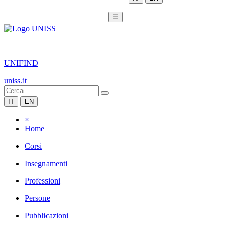
☰
|
UNIFIND
uniss.it
IT
EN
×
Home
Corsi
Insegnamenti
Professioni
Persone
Pubblicazioni