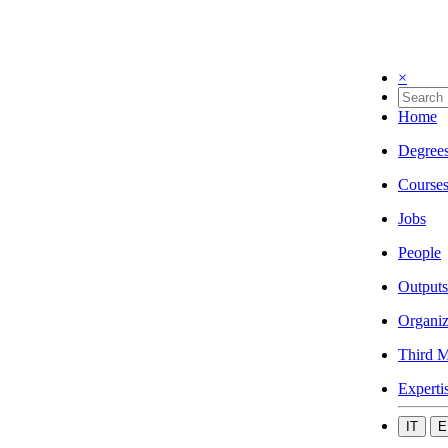
×
Home
Degree
Course
Jobs
People
Outputs
Organiz
Third M
Experti
IT
E