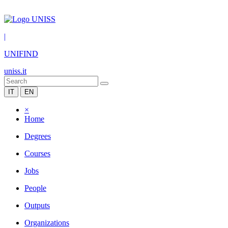
|
UNIFIND
uniss.it
IT
EN
×
Home
Degrees
Courses
Jobs
People
Outputs
Organizations