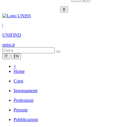
☰
|
UNIFIND
uniss.it
IT
EN
×
Home
Corsi
Insegnamenti
Professioni
Persone
Pubblicazioni