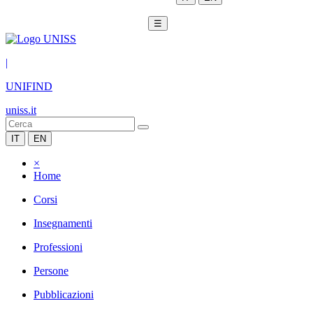
☰
|
UNIFIND
uniss.it
IT
EN
×
Home
Corsi
Insegnamenti
Professioni
Persone
Pubblicazioni