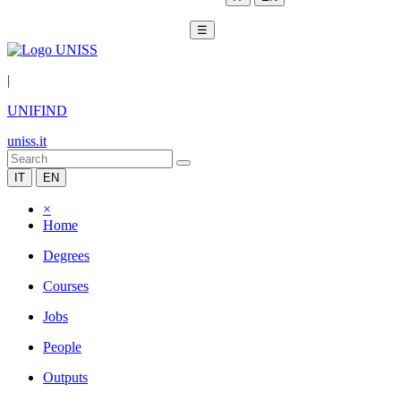
☰
|
UNIFIND
uniss.it
IT
EN
×
Home
Degrees
Courses
Jobs
People
Outputs