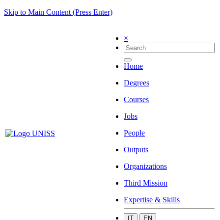
Skip to Main Content (Press Enter)
×
Home
Degrees
Courses
Jobs
People
Outputs
Organizations
Third Mission
Expertise & Skills
IT
EN