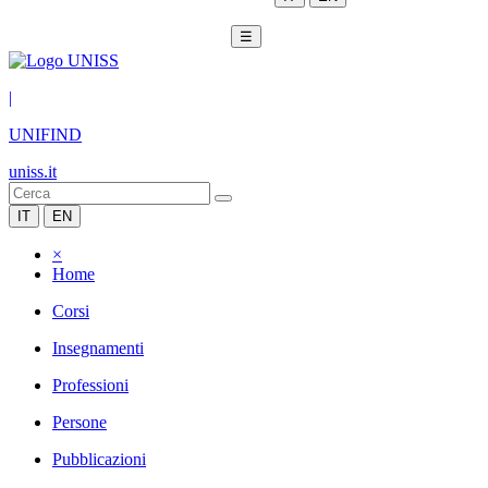
☰
|
UNIFIND
uniss.it
IT
EN
×
Home
Corsi
Insegnamenti
Professioni
Persone
Pubblicazioni