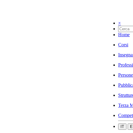
×
Home
Corsi
Insegna
Profess
Persone
Pubblic
Struttur
Terza M
Compet
IT
E