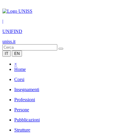
|
UNIFIND
uniss.it
IT
EN
×
Home
Corsi
Insegnamenti
Professioni
Persone
Pubblicazioni
Strutture