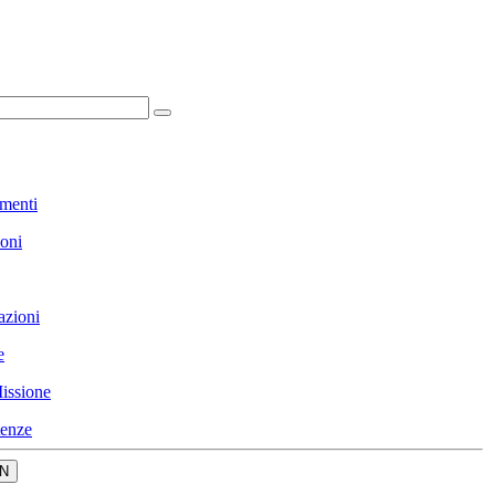
menti
ioni
azioni
e
issione
enze
N