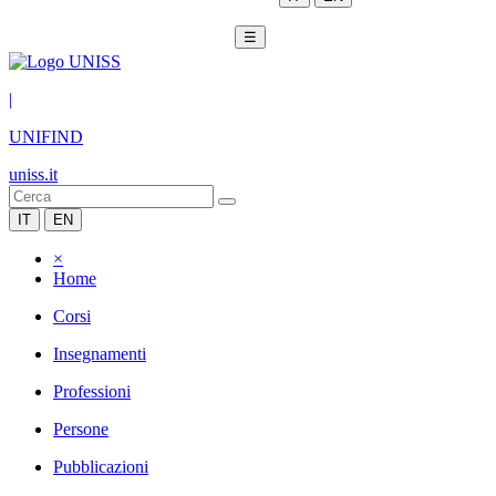
☰
|
UNIFIND
uniss.it
IT
EN
×
Home
Corsi
Insegnamenti
Professioni
Persone
Pubblicazioni