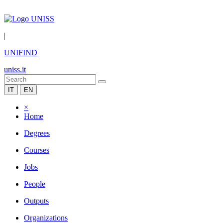
|
UNIFIND
uniss.it
IT
EN
×
Home
Degrees
Courses
Jobs
People
Outputs
Organizations