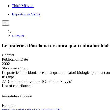
Third Mission
Expertise & Skills
☰
Outputs
Le praterie a Posidonia oceanica quali indicatori biol
Chapter
Publication Date:
2002
Short description:
Le praterie a Posidonia oceanica quali indicatori biologici per una co
Iris type:
2.1 Contributo in volume (Capitolo o Saggio)
List of contributors:
Cossu, Andrea Vito Luigi
Handle:
https://iris.uniss.it/handle/11388/73310