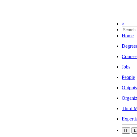
×
Home
Degree
Course
Jobs
People
Outputs
Organiz
Third M
Experti
IT
E