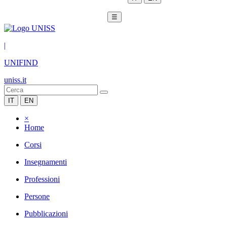
☰
|
UNIFIND
uniss.it
IT
EN
×
Home
Corsi
Insegnamenti
Professioni
Persone
Pubblicazioni