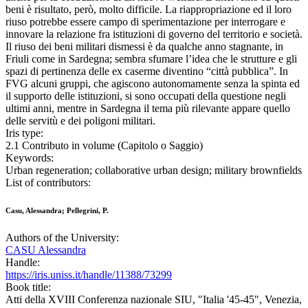
beni è risultato, però, molto difficile. La riappropriazione ed il loro
riuso potrebbe essere campo di sperimentazione per interrogare e
innovare la relazione fra istituzioni di governo del territorio e società.
Il riuso dei beni militari dismessi è da qualche anno stagnante, in
Friuli come in Sardegna; sembra sfumare l’idea che le strutture e gli
spazi di pertinenza delle ex caserme diventino “città pubblica”. In
FVG alcuni gruppi, che agiscono autonomamente senza la spinta ed
il supporto delle istituzioni, si sono occupati della questione negli
ultimi anni, mentre in Sardegna il tema più rilevante appare quello
delle servitù e dei poligoni militari.
Iris type:
2.1 Contributo in volume (Capitolo o Saggio)
Keywords:
Urban regeneration; collaborative urban design; military brownfields
List of contributors:
Casu, Alessandra; Pellegrini, P.
Authors of the University:
CASU Alessandra
Handle:
https://iris.uniss.it/handle/11388/73299
Book title:
Atti della XVIII Conferenza nazionale SIU, "Italia '45-45", Venezia,