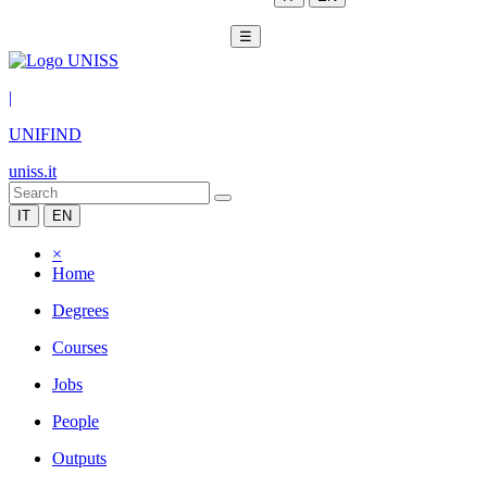
☰
|
UNIFIND
uniss.it
IT
EN
×
Home
Degrees
Courses
Jobs
People
Outputs