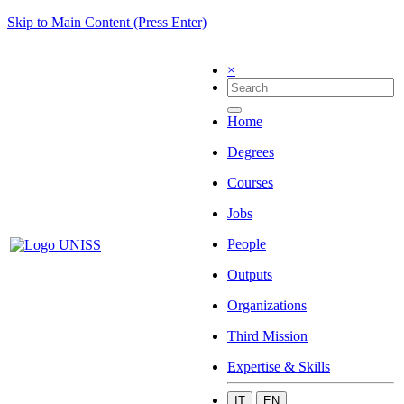
Skip to Main Content (Press Enter)
×
Home
Degrees
Courses
Jobs
People
Outputs
Organizations
Third Mission
Expertise & Skills
IT
EN