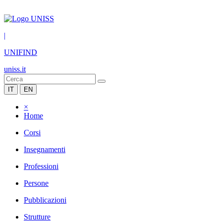
|
UNIFIND
uniss.it
IT
EN
×
Home
Corsi
Insegnamenti
Professioni
Persone
Pubblicazioni
Strutture