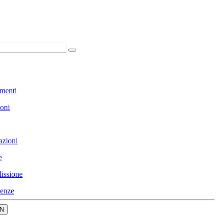
menti
ioni
azioni
e
issione
enze
N