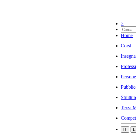
×
Home
Corsi
Insegna
Profess
Persone
Pubblic
Struttur
Terza M
Compet
IT
E