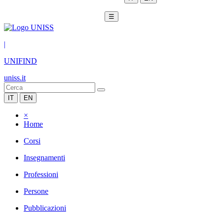
☰
|
UNIFIND
uniss.it
IT
EN
×
Home
Corsi
Insegnamenti
Professioni
Persone
Pubblicazioni