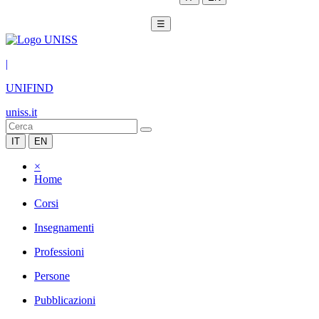
☰
|
UNIFIND
uniss.it
IT
EN
×
Home
Corsi
Insegnamenti
Professioni
Persone
Pubblicazioni