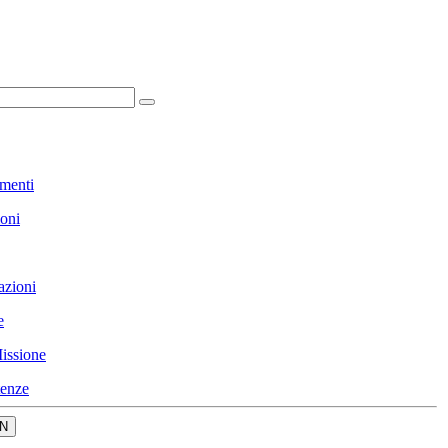
menti
ioni
azioni
e
issione
enze
N