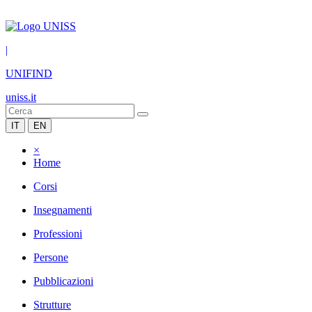
|
UNIFIND
uniss.it
IT
EN
×
Home
Corsi
Insegnamenti
Professioni
Persone
Pubblicazioni
Strutture