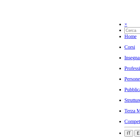
×
Home
Corsi
Insegna
Profess
Persone
Pubblic
Struttur
Terza M
Compet
IT
E